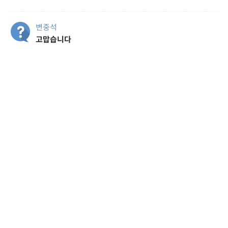
변중석
고맙습니다
서동
수고하셨습니다.
김도영
수고하셨습니다
최재경
수고하셨습니다
남궁완
수고하셨습니다