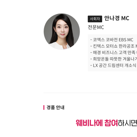
안나경 MC
사회자
전문MC
- 코엑스 코바전 EBS MC
- 킨텍스 모터쇼 한라공조 
- 매경 비즈니스 고객 만족
- 희망온돌 따뜻한 겨울나
- LX 공간 드림센터 개소식
경품 안내