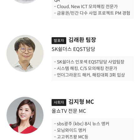
- Cloud, New ICT 모의해킹 전문가
- 금융권/민간 다수 사업 프로젝트 PM 경험
김래환 팀장
발표자
SK쉴더스 EQST담당
- SK쉴더스 인포섹 EQST담당 사업팀장
- 시스템 해킹, C/S 모의해킹 전문가
- 언더그라운드 해커, 해킹대회 3회 입상
김지형 MC
사회자
올쇼TV 전문 MC
- sbs광주 (kbc) 8시 뉴스 앵커
- 모닝와이드 앵커
- 고고퀴즈왕 MC등